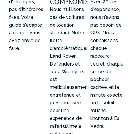
compromis
d'étrangers,
Avec 20 ans
pas d'itinéraires
Nous n'utilisons
d'expérience,
fixes. Votre
pas de voitures
nous n'avons
guide s'adapte
de location
pas besoin de
à ce que vous
standard. Notre
GPS. Nous
avez envie de
flotte
connaissons
faire.
d'emblématiques
chaque
Land Rover
raccourci
Defenders et
secret, chaque
Jeep Wranglers
crique de
est
pêcheur
méticuleusement
cachée, et la
entretenue et
minute exacte
personnalisée
où le soleil
pour une
touche
expérience de
l'horizon à Es
safari ultime à
Vedrà.
ciel ouvert.