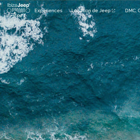
Aller
Expériences
Location de Jeep
DMC, 
au
contenu